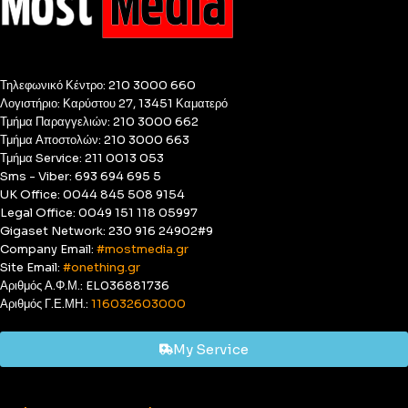
Τηλεφωνικό Κέντρο: 210 3000 660
Λογιστήριο: Καρύστου 27, 13451 Καματερό
Τμήμα Παραγγελιών: 210 3000 662
Τμήμα Αποστολών: 210 3000 663
Τμήμα Service: 211 0013 053
Sms - Viber: 693 694 695 5
UK Office: 0044 845 508 9154
Legal Office: 0049 151 118 05997
Gigaset Network: 230 916 24902#9
Company Email:
#mostmedia.gr
Site Email:
#onething.gr
Αριθμός Α.Φ.Μ.: EL036881736
Αριθμός Γ.Ε.ΜΗ.:
116032603000
My Service