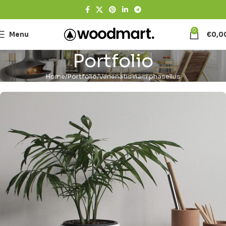
0
Menu
€
0,0
Portfolio
Home
Portfolio
Venenatis nam phasellus