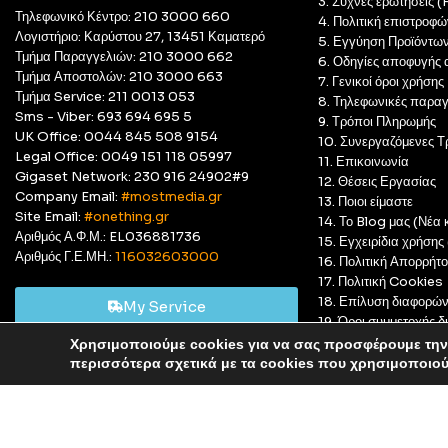
3. Συχνές ερωτήσεις 
Τηλεφωνικό Κέντρο: 210 3000 660
4. Πολιτική επιστροφώ
Λογιστήριο: Καρύστου 27, 13451 Καματερό
5. Εγγύηση Προϊόντω
Τμήμα Παραγγελιών: 210 3000 662
6. Οδηγίες αποφυγής 
Τμήμα Αποστολών: 210 3000 663
7. Γενικοί όροι χρήσης
Τμήμα Service: 211 0013 053
8. Τηλεφωνικές παραγ
Sms - Viber: 693 694 695 5
9. Τρόποι Πληρωμής
UK Office: 0044 845 508 9154
10. Συνεργαζόμενες Τ
Legal Office: 0049 151 118 05997
11. Επικοινωνία
Gigaset Network: 230 916 24902#9
12. Θέσεις Εργασίας
Company Email:
#mostmedia.gr
13. Ποιοι είμαστε
Site Email:
#onething.gr
14. Το Blog μας (Νέα κ
Αριθμός Α.Φ.Μ.: EL036881736
15. Εγχειρίδια χρήση
Αριθμός Γ.Ε.ΜΗ.:
116032603000
16. Πολιτική Απορρήτ
17. Πολιτική Cookies
18. Επίλυση διαφορώ
My Service
19. Όροι συμμετοχής
20. GDPR Complian
Χρησιμοποιούμε cookies για να σας προσφέρουμε την 
Αυτό είναι ένα δοκιμαστικό κατάστημα για δοκιμαστικούς σκ
περισσότερα σχετικά με τα cookies που χρησιμοποιο
© Most Media 2011 - 2025, All rights reserved