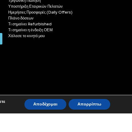
Τριγωνική Πώληση
Υποστήριξη Εταιρικών Πελατών
Ημερήσιες Προσφορές (Daily Offers)
Πλάνο δόσεων
Τι σημαίνει Refurbished
Τι σημαίνει η ένδειξη ΟΕΜ
Χάλασε το κινητό μου
ετε
Αποδέχομαι
Απορρίπτω