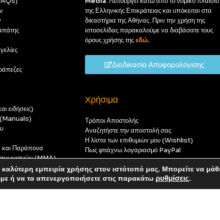
(FAQs)
Media
. Λειτουργεί κάτω από το νομικό πλαίσιο
ν
της Ελληνικής Επικράτειας και υπόκειται στα
ν
δικαστήρια της Αθήνας. Πριν την χρήση της
απάτης
ιστοσελίδας παρακαλούμε να διαβάσατε τους
όρους χρήσης της
εδώ
.
γελίες
Διαδικασία Αποφορολόγισης
ράπεζες
Χρήσιμα
αι ειδήσεις)
ς (Manuals)
Τρόποι Αποστολής
ου
Αναζητήστε την αποστολή σας
Η λίστα των επιθυμιών μου (Wishlist)
ν και Παράπονα
Πως φτιάχνω λογαριασμό PayPal
 διαγωνισμών (MMA)
t
καλύτερη εμπειρία χρήσης στον ιστότοπό μας. Μπορείτε να μάθ
οπούς — καμία παραγγελία δεν θα ολοκληρωθεί.
ύμε ή να τα απενεργοποιήσετε στις παρακάτω
ρυθμίσεις
.