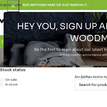
English
Country
ADD ANYTHING HERE OR JUST REMOVE IT…
HEY YOU, SIGN UP
SELECT CATEGORY
WOODM
Browse Categories
H Εταιρεία
Be the first to learn about our latest 
Hob
Will be used in accordance wi
Stock status
Δεν βρέθηκε κανένα προ
On sale
In stock