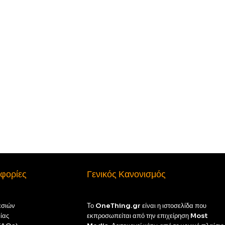
φορίες
Γενικός Κανονισμός
εσιών
Το
OneThing.gr
είναι η ιστοσελίδα που
ίας
εκπροσωπείται από την επιχείρηση
Most