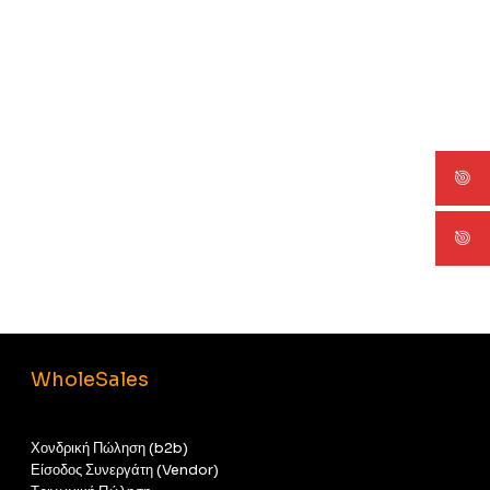
WholeSales
Χονδρική Πώληση (b2b)
Είσοδος Συνεργάτη (Vendor)