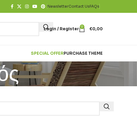
Newsletter
Contact Us
FAQs
0
Login / Register
€
0,00
SPECIAL OFFER
PURCHASE THEME
ός