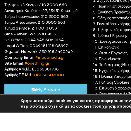
3. Συχνές ερωτήσεις 
Τηλεφωνικό Κέντρο: 210 3000 660
4. Πολιτική επιστροφώ
Λογιστήριο: Καρύστου 27, 13451 Καματερό
5. Εγγύηση Προϊόντω
Τμήμα Παραγγελιών: 210 3000 662
6. Οδηγίες αποφυγής 
Τμήμα Αποστολών: 210 3000 663
7. Γενικοί όροι χρήσης
Τμήμα Service: 211 0013 053
8. Τηλεφωνικές παραγ
Sms - Viber: 693 694 695 5
9. Τρόποι Πληρωμής
UK Office: 0044 845 508 9154
10. Συνεργαζόμενες Τ
Legal Office: 0049 151 118 05997
11. Επικοινωνία
Gigaset Network: 230 916 24902#9
12. Θέσεις Εργασίας
Company Email:
#mostmedia.gr
13. Ποιοι είμαστε
Site Email:
#onething.gr
14. Το Blog μας (Νέα κ
Αριθμός Α.Φ.Μ.: EL036881736
15. Εγχειρίδια χρήση
Αριθμός Γ.Ε.ΜΗ.:
116032603000
16. Πολιτική Απορρήτ
17. Πολιτική Cookies
18. Επίλυση διαφορώ
My Service
19. Όροι συμμετοχής
20. GDPR Complian
Χρησιμοποιούμε cookies για να σας προσφέρουμε την 
Αυτό είναι ένα δοκιμαστικό κατάστημα για δοκιμαστικούς σκ
περισσότερα σχετικά με τα cookies που χρησιμοποιο
© Most Media 2011 - 2025, All rights reserved