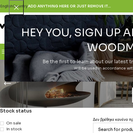
English
Country
ADD ANYTHING HERE OR JUST REMOVE IT…
HEY YOU, SIGN UP
SELECT CATEGORY
WOODM
Browse Categories
H Εταιρεία
Be the first to learn about our latest 
Δικτυακά > 
Will be used in accordance wi
Stock status
Δεν βρέθηκε κανένα προ
On sale
In stock