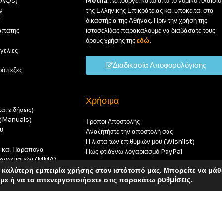
(FAQs)
Media
. Λειτουργεί κάτω από το νομικό πλαίσιο
ν
της Ελληνικής Επικράτειας και υπόκειται στα
ν
δικαστήρια της Αθήνας. Πριν την χρήση της
απάτης
ιστοσελίδας παρακαλούμε να διαβάσατε τους
όρους χρήσης της
εδώ
.
γελίες
Διαδικασία Αποφορολόγισης
ράπεζες
Χρήσιμα
αι ειδήσεις)
ς (Manuals)
Τρόποι Αποστολής
ου
Αναζητήστε την αποστολή σας
Η λίστα των επιθυμιών μου (Wishlist)
ν και Παράπονα
Πως φτιάχνω λογαριασμό PayPal
 διαγωνισμών (MMA)
t
καλύτερη εμπειρία χρήσης στον ιστότοπό μας. Μπορείτε να μάθ
οπούς — καμία παραγγελία δεν θα ολοκληρωθεί.
ύμε ή να τα απενεργοποιήσετε στις παρακάτω
ρυθμίσεις
.