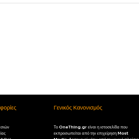
φορίες
Γενικός Κανονισμός
εσιών
Το
OneThing.gr
είναι η ιστοσελίδα που
ίας
εκπροσωπείται από την επιχείρηση
Most