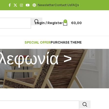
Newsletter
Contact Us
FAQs
0
Login / Register
€
0,00
SPECIAL OFFER
PURCHASE THEME
ηλεφωνία >