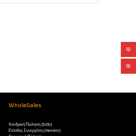
WholeSales
Χονδρική Πώληση (b2b)
Είσοδος Συνεργάτη (Vendor)