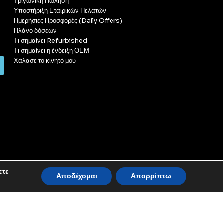
Τριγωνική Πώληση
Υποστήριξη Εταιρικών Πελατών
Ημερήσιες Προσφορές (Daily Offers)
Πλάνο δόσεων
Τι σημαίνει Refurbished
Τι σημαίνει η ένδειξη ΟΕΜ
Χάλασε το κινητό μου
ετε
Αποδέχομαι
Απορρίπτω