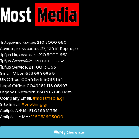
Τηλεφωνικό Κέντρο: 210 3000 660
Λογιστήριο: Καρύστου 27, 13451 Καματερό
Τμήμα Παραγγελιών: 210 3000 662
Τμήμα Αποστολών: 210 3000 663
Τμήμα Service: 211 0013 053
Sms - Viber: 693 694 695 5
UK Office: 0044 845 508 9154
Legal Office: 0049 151 118 05997
Gigaset Network: 230 916 24902#9
Company Email:
#mostmedia.gr
Site Email:
#onething.gr
Αριθμός Α.Φ.Μ.: EL036881736
Αριθμός Γ.Ε.ΜΗ.:
116032603000
My Service