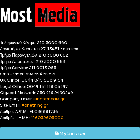
Τηλεφωνικό Κέντρο: 210 3000 660
Λογιστήριο: Καρύστου 27, 13451 Καματερό
Τμήμα Παραγγελιών: 210 3000 662
Τμήμα Αποστολών: 210 3000 663
Τμήμα Service: 211 0013 053
Sms - Viber: 693 694 695 5
UK Office: 0044 845 508 9154
Legal Office: 0049 151 118 05997
Gigaset Network: 230 916 24902#9
Company Email:
#mostmedia.gr
Site Email:
#onething.gr
Αριθμός Α.Φ.Μ.: EL036881736
Αριθμός Γ.Ε.ΜΗ.:
116032603000
My Service