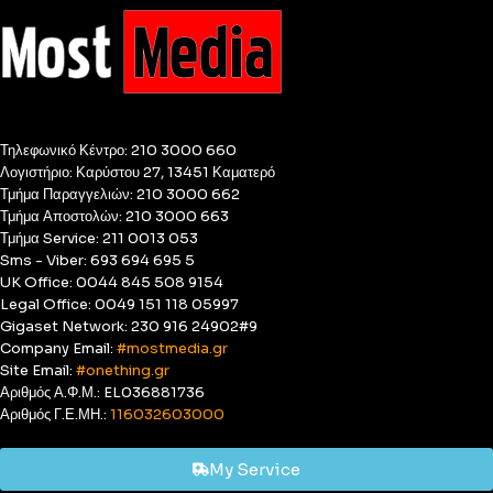
Τηλεφωνικό Κέντρο: 210 3000 660
Λογιστήριο: Καρύστου 27, 13451 Καματερό
Τμήμα Παραγγελιών: 210 3000 662
Τμήμα Αποστολών: 210 3000 663
Τμήμα Service: 211 0013 053
Sms - Viber: 693 694 695 5
UK Office: 0044 845 508 9154
Legal Office: 0049 151 118 05997
Gigaset Network: 230 916 24902#9
Company Email:
#mostmedia.gr
Site Email:
#onething.gr
Αριθμός Α.Φ.Μ.: EL036881736
Αριθμός Γ.Ε.ΜΗ.:
116032603000
My Service