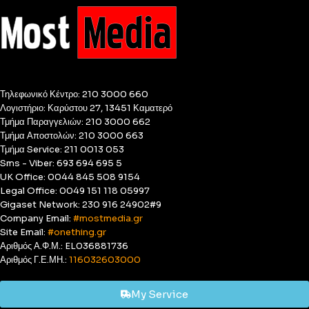
Τηλεφωνικό Κέντρο: 210 3000 660
Λογιστήριο: Καρύστου 27, 13451 Καματερό
Τμήμα Παραγγελιών: 210 3000 662
Τμήμα Αποστολών: 210 3000 663
Τμήμα Service: 211 0013 053
Sms - Viber: 693 694 695 5
UK Office: 0044 845 508 9154
Legal Office: 0049 151 118 05997
Gigaset Network: 230 916 24902#9
Company Email:
#mostmedia.gr
Site Email:
#onething.gr
Αριθμός Α.Φ.Μ.: EL036881736
Αριθμός Γ.Ε.ΜΗ.:
116032603000
My Service