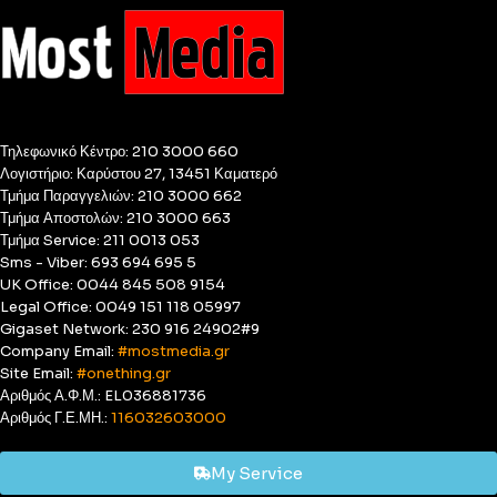
Τηλεφωνικό Κέντρο: 210 3000 660
Λογιστήριο: Καρύστου 27, 13451 Καματερό
Τμήμα Παραγγελιών: 210 3000 662
Τμήμα Αποστολών: 210 3000 663
Τμήμα Service: 211 0013 053
Sms - Viber: 693 694 695 5
UK Office: 0044 845 508 9154
Legal Office: 0049 151 118 05997
Gigaset Network: 230 916 24902#9
Company Email:
#mostmedia.gr
Site Email:
#onething.gr
Αριθμός Α.Φ.Μ.: EL036881736
Αριθμός Γ.Ε.ΜΗ.:
116032603000
My Service