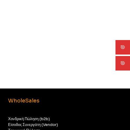
WholeSales
Χονδρική Πώληση (b2b)
Είσοδος Συνεργάτη (Vendor)