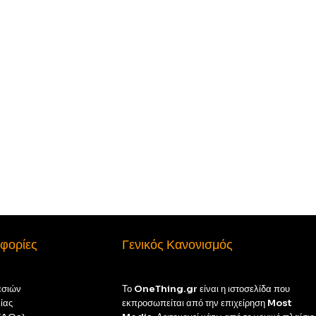
φορίες
Γενικός Κανονισμός
εσιών
Το
OneThing.gr
είναι η ιστοσελίδα που
ίας
εκπροσωπείται από την επιχείρηση
Most