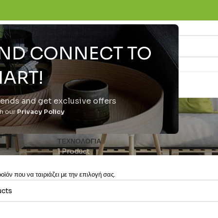
 AND CONNECT TO
ART!
trends and get exclusive offers
6300mAh
th our
Privacy Policy
ΤΕΧΝΟΛΟΓΊΑ
1 Product
ϊόν που να ταιριάζει με την επιλογή σας.