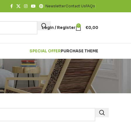
Newsletter
Contact Us
FAQs
0
Login / Register
€
0,00
SPECIAL OFFER
PURCHASE THEME