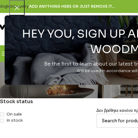
English
Country
ADD ANYTHING HERE OR JUST REMOVE IT…
HEY YOU, SIGN UP
SELECT CATEGORY
WOODM
Browse Categories
H Εταιρεία
Be the first to learn about our latest 
Will be used in accordance wi
Stock status
Δεν βρέθηκε κανένα προ
On sale
In stock