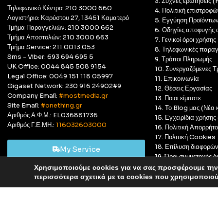
3. Συχνές ερωτήσεις 
Τηλεφωνικό Κέντρο: 210 3000 660
4. Πολιτική επιστροφώ
Λογιστήριο: Καρύστου 27, 13451 Καματερό
5. Εγγύηση Προϊόντω
Τμήμα Παραγγελιών: 210 3000 662
6. Οδηγίες αποφυγής 
Τμήμα Αποστολών: 210 3000 663
7. Γενικοί όροι χρήσης
Τμήμα Service: 211 0013 053
8. Τηλεφωνικές παραγ
Sms - Viber: 693 694 695 5
9. Τρόποι Πληρωμής
UK Office: 0044 845 508 9154
10. Συνεργαζόμενες Τ
Legal Office: 0049 151 118 05997
11. Επικοινωνία
Gigaset Network: 230 916 24902#9
12. Θέσεις Εργασίας
Company Email:
#mostmedia.gr
13. Ποιοι είμαστε
Site Email:
#onething.gr
14. Το Blog μας (Νέα κ
Αριθμός Α.Φ.Μ.: EL036881736
15. Εγχειρίδια χρήση
Αριθμός Γ.Ε.ΜΗ.:
116032603000
16. Πολιτική Απορρήτ
17. Πολιτική Cookies
18. Επίλυση διαφορώ
My Service
19. Όροι συμμετοχής
20. GDPR Complian
Χρησιμοποιούμε cookies για να σας προσφέρουμε την 
Αυτό είναι ένα δοκιμαστικό κατάστημα για δοκιμαστικούς σκ
περισσότερα σχετικά με τα cookies που χρησιμοποιο
© Most Media 2011 - 2025, All rights reserved