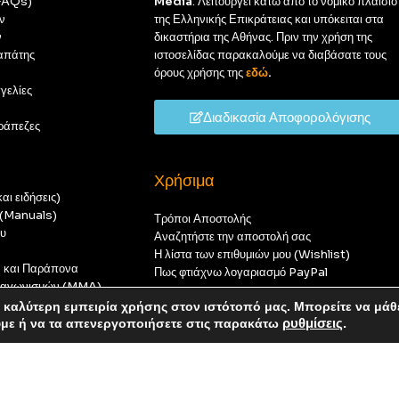
(FAQs)
Media
. Λειτουργεί κάτω από το νομικό πλαίσιο
ν
της Ελληνικής Επικράτειας και υπόκειται στα
ν
δικαστήρια της Αθήνας. Πριν την χρήση της
απάτης
ιστοσελίδας παρακαλούμε να διαβάσατε τους
όρους χρήσης της
εδώ
.
γελίες
Διαδικασία Αποφορολόγισης
ράπεζες
Χρήσιμα
αι ειδήσεις)
ς (Manuals)
Τρόποι Αποστολής
ου
Αναζητήστε την αποστολή σας
Η λίστα των επιθυμιών μου (Wishlist)
ν και Παράπονα
Πως φτιάχνω λογαριασμό PayPal
 διαγωνισμών (MMA)
t
καλύτερη εμπειρία χρήσης στον ιστότοπό μας. Μπορείτε να μάθ
οπούς — καμία παραγγελία δεν θα ολοκληρωθεί.
ύμε ή να τα απενεργοποιήσετε στις παρακάτω
ρυθμίσεις
.