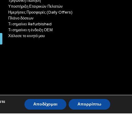
Τριγωνική Πώληση
Υποστήριξη Εταιρικών Πελατών
Ημερήσιες Προσφορές (Daily Offers)
Πλάνο δόσεων
Τι σημαίνει Refurbished
Τι σημαίνει η ένδειξη ΟΕΜ
Χάλασε το κινητό μου
ετε
Αποδέχομαι
Απορρίπτω