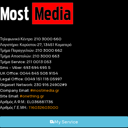
Τηλεφωνικό Κέντρο: 210 3000 660
Λογιστήριο: Καρύστου 27, 13451 Καματερό
Τμήμα Παραγγελιών: 210 3000 662
Τμήμα Αποστολών: 210 3000 663
Τμήμα Service: 211 0013 053
Sms - Viber: 693 694 695 5
UK Office: 0044 845 508 9154
Legal Office: 0049 151 118 05997
Gigaset Network: 230 916 24902#9
Company Email:
#mostmedia.gr
Site Email:
#onething.gr
Αριθμός Α.Φ.Μ.: EL036881736
Αριθμός Γ.Ε.ΜΗ.:
116032603000
My Service