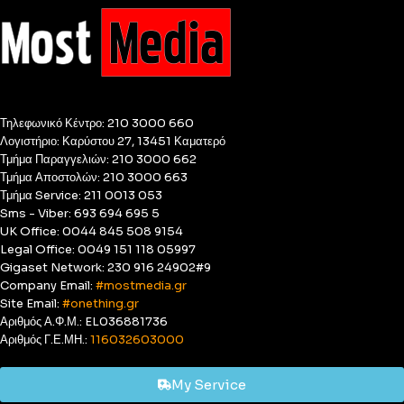
Τηλεφωνικό Κέντρο: 210 3000 660
Λογιστήριο: Καρύστου 27, 13451 Καματερό
Τμήμα Παραγγελιών: 210 3000 662
Τμήμα Αποστολών: 210 3000 663
Τμήμα Service: 211 0013 053
Sms - Viber: 693 694 695 5
UK Office: 0044 845 508 9154
Legal Office: 0049 151 118 05997
Gigaset Network: 230 916 24902#9
Company Email:
#mostmedia.gr
Site Email:
#onething.gr
Αριθμός Α.Φ.Μ.: EL036881736
Αριθμός Γ.Ε.ΜΗ.:
116032603000
My Service