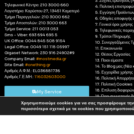
3. Συχνές ερωτήσεις 
Τηλεφωνικό Κέντρο: 210 3000 660
4. Πολιτική επιστροφώ
Λογιστήριο: Καρύστου 27, 13451 Καματερό
5. Εγγύηση Προϊόντω
Τμήμα Παραγγελιών: 210 3000 662
6. Οδηγίες αποφυγής 
Τμήμα Αποστολών: 210 3000 663
7. Γενικοί όροι χρήσης
Τμήμα Service: 211 0013 053
8. Τηλεφωνικές παραγ
Sms - Viber: 693 694 695 5
9. Τρόποι Πληρωμής
UK Office: 0044 845 508 9154
10. Συνεργαζόμενες Τ
Legal Office: 0049 151 118 05997
11. Επικοινωνία
Gigaset Network: 230 916 24902#9
12. Θέσεις Εργασίας
Company Email:
#mostmedia.gr
13. Ποιοι είμαστε
Site Email:
#onething.gr
14. Το Blog μας (Νέα κ
Αριθμός Α.Φ.Μ.: EL036881736
15. Εγχειρίδια χρήση
Αριθμός Γ.Ε.ΜΗ.:
116032603000
16. Πολιτική Απορρήτ
17. Πολιτική Cookies
18. Επίλυση διαφορώ
My Service
19. Όροι συμμετοχής
20. GDPR Complian
Χρησιμοποιούμε cookies για να σας προσφέρουμε την 
Αυτό είναι ένα δοκιμαστικό κατάστημα για δοκιμαστικούς σκ
περισσότερα σχετικά με τα cookies που χρησιμοποιο
© Most Media 2011 - 2025, All rights reserved