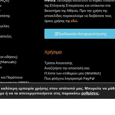
(FAQs)
Media
. Λειτουργεί κάτω από το νομικό πλαίσιο
ν
της Ελληνικής Επικράτειας και υπόκειται στα
ν
δικαστήρια της Αθήνας. Πριν την χρήση της
απάτης
ιστοσελίδας παρακαλούμε να διαβάσατε τους
όρους χρήσης της
εδώ
.
γελίες
Διαδικασία Αποφορολόγισης
ράπεζες
Χρήσιμα
αι ειδήσεις)
ς (Manuals)
Τρόποι Αποστολής
ου
Αναζητήστε την αποστολή σας
Η λίστα των επιθυμιών μου (Wishlist)
ν και Παράπονα
Πως φτιάχνω λογαριασμό PayPal
 διαγωνισμών (MMA)
t
καλύτερη εμπειρία χρήσης στον ιστότοπό μας. Μπορείτε να μάθ
οπούς — καμία παραγγελία δεν θα ολοκληρωθεί.
ύμε ή να τα απενεργοποιήσετε στις παρακάτω
ρυθμίσεις
.