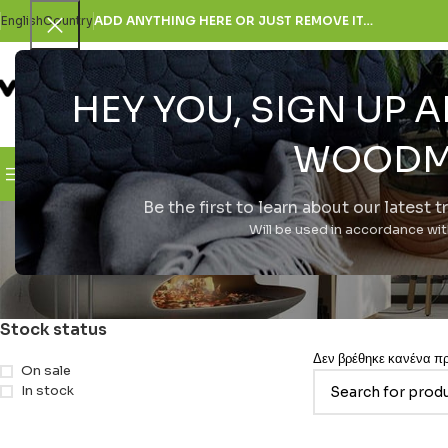
English
Country
ADD ANYTHING HERE OR JUST REMOVE IT…
HEY YOU, SIGN UP
SELECT CATEGORY
WOODM
Browse Categories
H Εταιρεία
Be the first to learn about our latest 
8
Will be used in accordance wi
Stock status
Δεν βρέθηκε κανένα προ
On sale
In stock