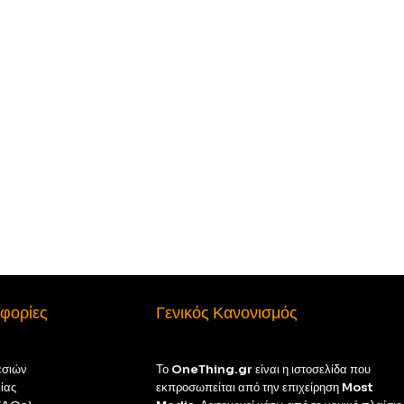
φορίες
Γενικός Κανονισμός
εσιών
Το
OneThing.gr
είναι η ιστοσελίδα που
ίας
εκπροσωπείται από την επιχείρηση
Most