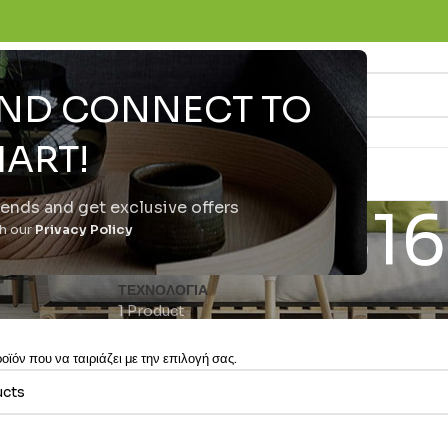
 AND CONNECT TO
ART!
trends and get exclusive offers
40023292316
th our
Privacy Policy
ΤΕΧΝΟΛΟΓΊΑ
1 Product
ϊόν που να ταιριάζει με την επιλογή σας.