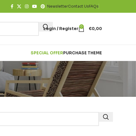
Newsletter
Contact Us
FAQs
0
Login / Register
€
0,00
SPECIAL OFFER
PURCHASE THEME