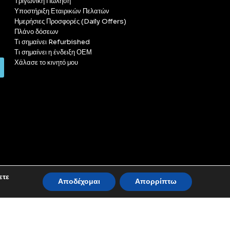
Τριγωνική Πώληση
Υποστήριξη Εταιρικών Πελατών
Ημερήσιες Προσφορές (Daily Offers)
Πλάνο δόσεων
Τι σημαίνει Refurbished
Τι σημαίνει η ένδειξη ΟΕΜ
Χάλασε το κινητό μου
ετε
Αποδέχομαι
Απορρίπτω