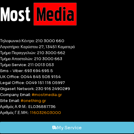
Τηλεφωνικό Κέντρο: 210 3000 660
Λογιστήριο: Καρύστου 27, 13451 Καματερό
Τμήμα Παραγγελιών: 210 3000 662
Τμήμα Αποστολών: 210 3000 663
Τμήμα Service: 211 0013 053
Sms - Viber: 693 694 695 5
UK Office: 0044 845 508 9154
Legal Office: 0049 151 118 05997
Gigaset Network: 230 916 24902#9
Company Email:
#mostmedia.gr
Site Email:
#onething.gr
Αριθμός Α.Φ.Μ.: EL036881736
Αριθμός Γ.Ε.ΜΗ.:
116032603000
My Service