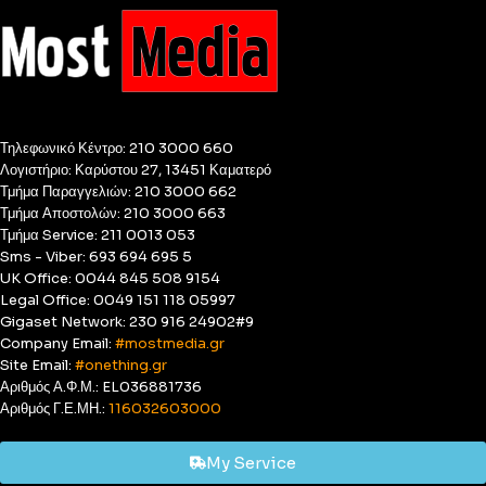
Τηλεφωνικό Κέντρο: 210 3000 660
Λογιστήριο: Καρύστου 27, 13451 Καματερό
Τμήμα Παραγγελιών: 210 3000 662
Τμήμα Αποστολών: 210 3000 663
Τμήμα Service: 211 0013 053
Sms - Viber: 693 694 695 5
UK Office: 0044 845 508 9154
Legal Office: 0049 151 118 05997
Gigaset Network: 230 916 24902#9
Company Email:
#mostmedia.gr
Site Email:
#onething.gr
Αριθμός Α.Φ.Μ.: EL036881736
Αριθμός Γ.Ε.ΜΗ.:
116032603000
My Service