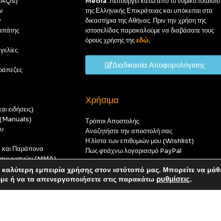
(FAQs)
Media
. Λειτουργεί κάτω από το νομικό πλαίσιο
ν
της Ελληνικής Επικράτειας και υπόκειται στα
ν
δικαστήρια της Αθήνας. Πριν την χρήση της
απάτης
ιστοσελίδας παρακαλούμε να διαβάσατε τους
όρους χρήσης της
εδώ
.
γελίες
Διαδικασία Αποφορολόγισης
ράπεζες
Χρήσιμα
αι ειδήσεις)
ς (Manuals)
Τρόποι Αποστολής
ου
Αναζητήστε την αποστολή σας
Η λίστα των επιθυμιών μου (Wishlist)
ν και Παράπονα
Πως φτιάχνω λογαριασμό PayPal
 διαγωνισμών (MMA)
t
καλύτερη εμπειρία χρήσης στον ιστότοπό μας. Μπορείτε να μάθ
οπούς — καμία παραγγελία δεν θα ολοκληρωθεί.
ύμε ή να τα απενεργοποιήσετε στις παρακάτω
ρυθμίσεις
.