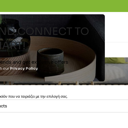
 AND CONNECT TO
ART!
trends and get exclusive offers
th our
Privacy Policy
ϊόν που να ταιριάζει με την επιλογή σας.