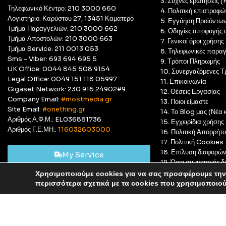
3. Συχνές ερωτήσεις 
Τηλεφωνικό Κέντρο: 210 3000 660
4. Πολιτική επιστροφώ
Λογιστήριο: Καρύστου 27, 13451 Καματερό
5. Εγγύηση Προϊόντω
Τμήμα Παραγγελιών: 210 3000 662
6. Οδηγίες αποφυγής 
Τμήμα Αποστολών: 210 3000 663
7. Γενικοί όροι χρήσης
Τμήμα Service: 211 0013 053
8. Τηλεφωνικές παραγ
Sms - Viber: 693 694 695 5
9. Τρόποι Πληρωμής
UK Office: 0044 845 508 9154
10. Συνεργαζόμενες Τ
Legal Office: 0049 151 118 05997
11. Επικοινωνία
Gigaset Network: 230 916 24902#9
12. Θέσεις Εργασίας
Company Email:
#mostmedia.gr
13. Ποιοι είμαστε
Site Email:
#onething.gr
14. Το Blog μας (Νέα κ
Αριθμός Α.Φ.Μ.: EL036881736
15. Εγχειρίδια χρήση
Αριθμός Γ.Ε.ΜΗ.:
116032603000
16. Πολιτική Απορρήτ
17. Πολιτική Cookies
18. Επίλυση διαφορώ
My Service
19. Όροι συμμετοχής
20. GDPR Complian
Χρησιμοποιούμε cookies για να σας προσφέρουμε την 
Αυτό είναι ένα δοκιμαστικό κατάστημα για δοκιμαστικούς σκ
περισσότερα σχετικά με τα cookies που χρησιμοποιο
© Most Media 2011 - 2025, All rights reserved