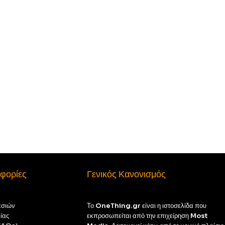
φορίες
Γενικός Κανονισμός
εσιών
Το
OneThing.gr
είναι η ιστοσελίδα που
ίας
εκπροσωπείται από την επιχείρηση
Most