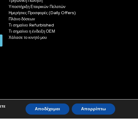
Τριγωνική Πώληση
Υποστήριξη Εταιρικών Πελατών
Ημερήσιες Προσφορές (Daily Offers)
Πλάνο δόσεων
Τι σημαίνει Refurbished
Τι σημαίνει η ένδειξη ΟΕΜ
Χάλασε το κινητό μου
ετε
Αποδέχομαι
Απορρίπτω