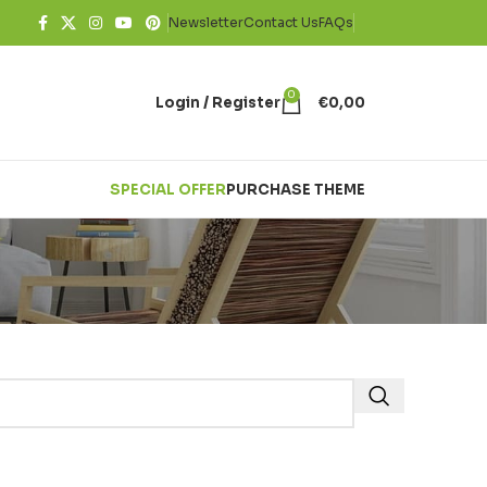
Newsletter
Contact Us
FAQs
0
Login / Register
€
0,00
SPECIAL OFFER
PURCHASE THEME