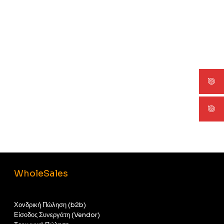
WholeSales
Χονδρική Πώληση (b2b)
Είσοδος Συνεργάτη (Vendor)