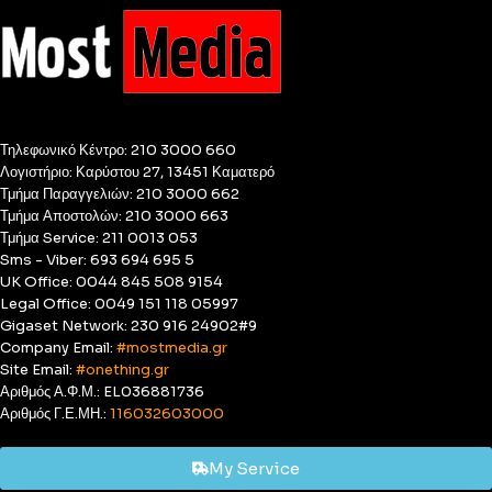
Τηλεφωνικό Κέντρο: 210 3000 660
Λογιστήριο: Καρύστου 27, 13451 Καματερό
Τμήμα Παραγγελιών: 210 3000 662
Τμήμα Αποστολών: 210 3000 663
Τμήμα Service: 211 0013 053
Sms - Viber: 693 694 695 5
UK Office: 0044 845 508 9154
Legal Office: 0049 151 118 05997
Gigaset Network: 230 916 24902#9
Company Email:
#mostmedia.gr
Site Email:
#onething.gr
Αριθμός Α.Φ.Μ.: EL036881736
Αριθμός Γ.Ε.ΜΗ.:
116032603000
My Service