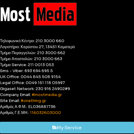
Τηλεφωνικό Κέντρο: 210 3000 660
Λογιστήριο: Καρύστου 27, 13451 Καματερό
Τμήμα Παραγγελιών: 210 3000 662
Τμήμα Αποστολών: 210 3000 663
Τμήμα Service: 211 0013 053
Sms - Viber: 693 694 695 5
UK Office: 0044 845 508 9154
Legal Office: 0049 151 118 05997
Gigaset Network: 230 916 24902#9
Company Email:
#mostmedia.gr
Site Email:
#onething.gr
Αριθμός Α.Φ.Μ.: EL036881736
Αριθμός Γ.Ε.ΜΗ.:
116032603000
My Service