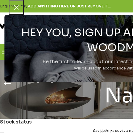
English
Country
ADD ANYTHING HERE OR JUST REMOVE IT…
HEY YOU, SIGN UP
SELECT CATEGORY
WOODM
Browse Categories
H Εταιρεία
Be the first to learn about our latest 
Apple iPho
Will be used in accordance wi
Na
Stock status
Δεν βρέθηκε κανένα προ