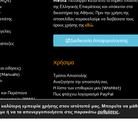
(FAQs)
Media
. Λειτουργεί κάτω από το νομικό πλαίσιο
ν
της Ελληνικής Επικράτειας και υπόκειται στα
ν
δικαστήρια της Αθήνας. Πριν την χρήση της
απάτης
ιστοσελίδας παρακαλούμε να διαβάσατε τους
όρους χρήσης της
εδώ
.
γελίες
Διαδικασία Αποφορολόγισης
ράπεζες
Χρήσιμα
αι ειδήσεις)
ς (Manuals)
Τρόποι Αποστολής
ου
Αναζητήστε την αποστολή σας
Η λίστα των επιθυμιών μου (Wishlist)
ν και Παράπονα
Πως φτιάχνω λογαριασμό PayPal
 διαγωνισμών (MMA)
t
καλύτερη εμπειρία χρήσης στον ιστότοπό μας. Μπορείτε να μάθ
οπούς — καμία παραγγελία δεν θα ολοκληρωθεί.
ύμε ή να τα απενεργοποιήσετε στις παρακάτω
ρυθμίσεις
.