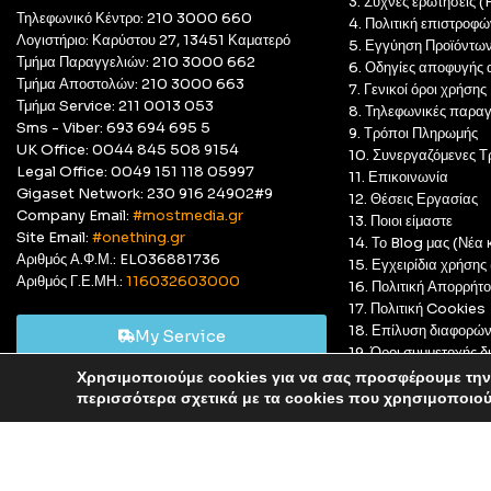
3. Συχνές ερωτήσεις 
Τηλεφωνικό Κέντρο: 210 3000 660
4. Πολιτική επιστροφώ
Λογιστήριο: Καρύστου 27, 13451 Καματερό
5. Εγγύηση Προϊόντω
Τμήμα Παραγγελιών: 210 3000 662
6. Οδηγίες αποφυγής 
Τμήμα Αποστολών: 210 3000 663
7. Γενικοί όροι χρήσης
Τμήμα Service: 211 0013 053
8. Τηλεφωνικές παραγ
Sms - Viber: 693 694 695 5
9. Τρόποι Πληρωμής
UK Office: 0044 845 508 9154
10. Συνεργαζόμενες Τ
Legal Office: 0049 151 118 05997
11. Επικοινωνία
Gigaset Network: 230 916 24902#9
12. Θέσεις Εργασίας
Company Email:
#mostmedia.gr
13. Ποιοι είμαστε
Site Email:
#onething.gr
14. Το Blog μας (Νέα κ
Αριθμός Α.Φ.Μ.: EL036881736
15. Εγχειρίδια χρήση
Αριθμός Γ.Ε.ΜΗ.:
116032603000
16. Πολιτική Απορρήτ
17. Πολιτική Cookies
18. Επίλυση διαφορώ
My Service
19. Όροι συμμετοχής
20. GDPR Complian
Χρησιμοποιούμε cookies για να σας προσφέρουμε την 
Αυτό είναι ένα δοκιμαστικό κατάστημα για δοκιμαστικούς σκ
περισσότερα σχετικά με τα cookies που χρησιμοποιο
© Most Media 2011 - 2025, All rights reserved