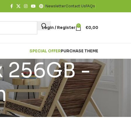
Newsletter
Contact Us
FAQs
0
Login / Register
€
0,00
SPECIAL OFFER
PURCHASE THEME
x 256GB -
m