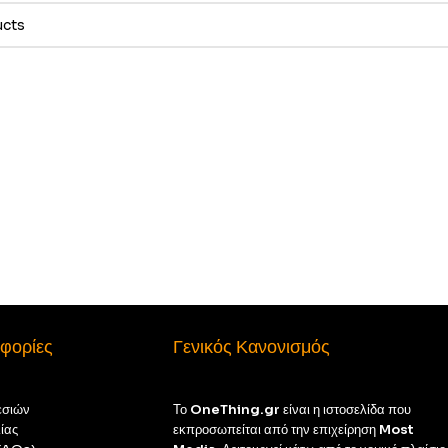
φορίες
Γενικός Κανονισμός
εσιών
Το
OneThing.gr
είναι η ιστοσελίδα που
ίας
εκπροσωπείται από την επιχείρηση
Most