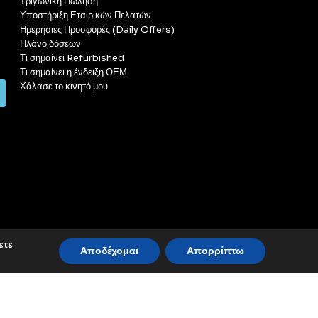
Τριγωνική Πώληση
Υποστήριξη Εταιρικών Πελατών
Ημερήσιες Προσφορές (Daily Offers)
Πλάνο δόσεων
Τι σημαίνει Refurbished
Τι σημαίνει η ένδειξη ΟΕΜ
Χάλασε το κινητό μου
ετε
Αποδέχομαι
Απορρίπτω