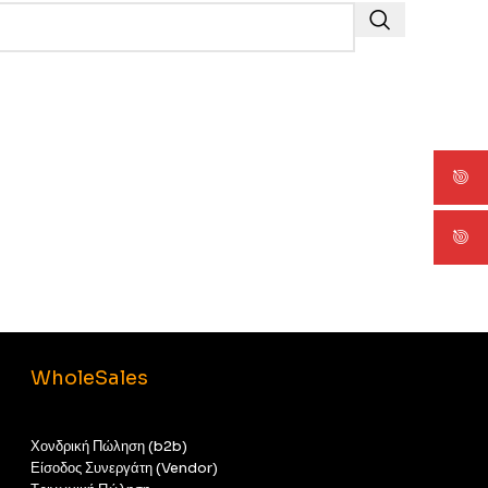
WholeSales
Χονδρική Πώληση (b2b)
Είσοδος Συνεργάτη (Vendor)