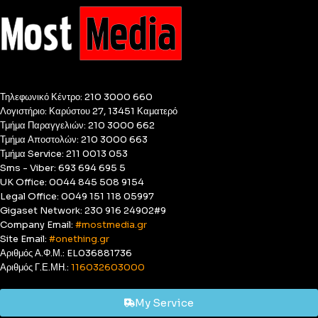
Τηλεφωνικό Κέντρο: 210 3000 660
Λογιστήριο: Καρύστου 27, 13451 Καματερό
Τμήμα Παραγγελιών: 210 3000 662
Τμήμα Αποστολών: 210 3000 663
Τμήμα Service: 211 0013 053
Sms - Viber: 693 694 695 5
UK Office: 0044 845 508 9154
Legal Office: 0049 151 118 05997
Gigaset Network: 230 916 24902#9
Company Email:
#mostmedia.gr
Site Email:
#onething.gr
Αριθμός Α.Φ.Μ.: EL036881736
Αριθμός Γ.Ε.ΜΗ.:
116032603000
My Service