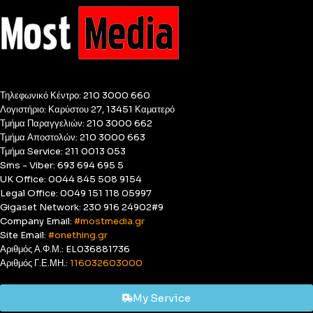
Τηλεφωνικό Κέντρο: 210 3000 660
Λογιστήριο: Καρύστου 27, 13451 Καματερό
Τμήμα Παραγγελιών: 210 3000 662
Τμήμα Αποστολών: 210 3000 663
Τμήμα Service: 211 0013 053
Sms - Viber: 693 694 695 5
UK Office: 0044 845 508 9154
Legal Office: 0049 151 118 05997
Gigaset Network: 230 916 24902#9
Company Email:
#mostmedia.gr
Site Email:
#onething.gr
Αριθμός Α.Φ.Μ.: EL036881736
Αριθμός Γ.Ε.ΜΗ.:
116032603000
My Service