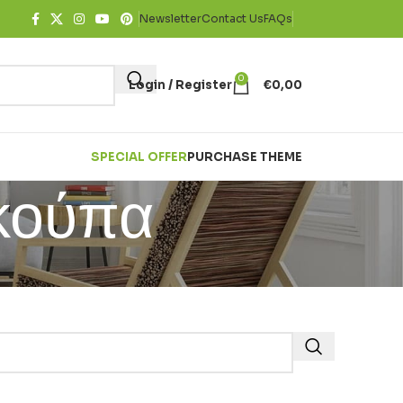
Newsletter
Contact Us
FAQs
0
Login / Register
€
0,00
SPECIAL OFFER
PURCHASE THEME
κούπα