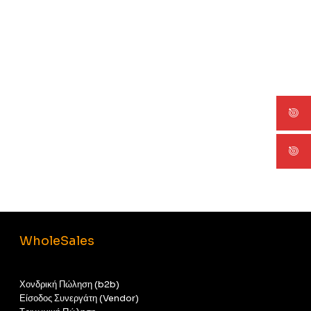
WholeSales
Χονδρική Πώληση (b2b)
Είσοδος Συνεργάτη (Vendor)