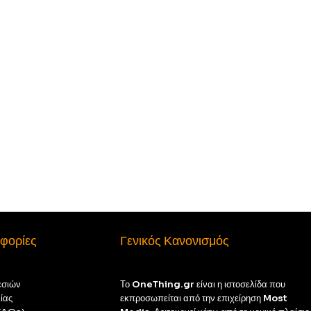
φορίες
Γενικός Κανονισμός
εσιών
Το
OneThing.gr
είναι η ιστοσελίδα που
ίας
εκπροσωπείται από την επιχείρηση
Most