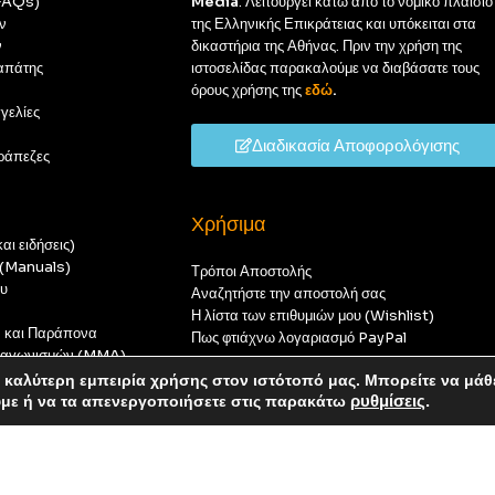
(FAQs)
Media
. Λειτουργεί κάτω από το νομικό πλαίσιο
ν
της Ελληνικής Επικράτειας και υπόκειται στα
ν
δικαστήρια της Αθήνας. Πριν την χρήση της
απάτης
ιστοσελίδας παρακαλούμε να διαβάσατε τους
όρους χρήσης της
εδώ
.
γελίες
Διαδικασία Αποφορολόγισης
ράπεζες
Χρήσιμα
αι ειδήσεις)
ς (Manuals)
Τρόποι Αποστολής
ου
Αναζητήστε την αποστολή σας
Η λίστα των επιθυμιών μου (Wishlist)
ν και Παράπονα
Πως φτιάχνω λογαριασμό PayPal
 διαγωνισμών (MMA)
t
καλύτερη εμπειρία χρήσης στον ιστότοπό μας. Μπορείτε να μάθ
οπούς — καμία παραγγελία δεν θα ολοκληρωθεί.
ύμε ή να τα απενεργοποιήσετε στις παρακάτω
ρυθμίσεις
.