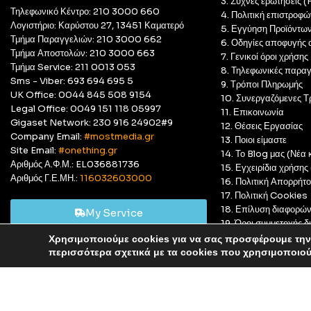
3. Συχνές ερωτήσεις 
Τηλεφωνικό Κέντρο: 210 3000 660
4. Πολιτική επιστροφώ
Λογιστήριο: Καρύστου 27, 13451 Καματερό
5. Εγγύηση Προϊόντω
Τμήμα Παραγγελιών: 210 3000 662
6. Οδηγίες αποφυγής 
Τμήμα Αποστολών: 210 3000 663
7. Γενικοί όροι χρήσης
Τμήμα Service: 211 0013 053
8. Τηλεφωνικές παραγ
Sms - Viber: 693 694 695 5
9. Τρόποι Πληρωμής
UK Office: 0044 845 508 9154
10. Συνεργαζόμενες Τ
Legal Office: 0049 151 118 05997
11. Επικοινωνία
Gigaset Network: 230 916 24902#9
12. Θέσεις Εργασίας
Company Email:
#mostmedia.gr
13. Ποιοι είμαστε
Site Email:
#onething.gr
14. Το Blog μας (Νέα κ
Αριθμός Α.Φ.Μ.: EL036881736
15. Εγχειρίδια χρήση
Αριθμός Γ.Ε.ΜΗ.:
116032603000
16. Πολιτική Απορρήτ
17. Πολιτική Cookies
18. Επίλυση διαφορώ
My Service
19. Όροι συμμετοχής
20. GDPR Complian
Χρησιμοποιούμε cookies για να σας προσφέρουμε την 
Αυτό είναι ένα δοκιμαστικό κατάστημα για δοκιμαστικούς σκ
περισσότερα σχετικά με τα cookies που χρησιμοποιο
© Most Media 2011 - 2025, All rights reserved