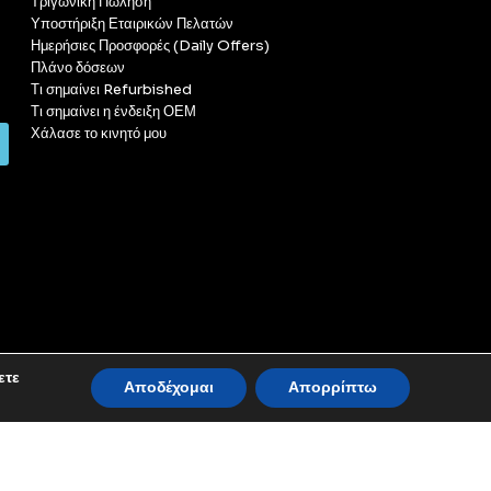
Τριγωνική Πώληση
Υποστήριξη Εταιρικών Πελατών
Ημερήσιες Προσφορές (Daily Offers)
Πλάνο δόσεων
Τι σημαίνει Refurbished
Τι σημαίνει η ένδειξη ΟΕΜ
Χάλασε το κινητό μου
ετε
Αποδέχομαι
Απορρίπτω