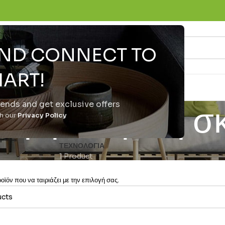
 AND CONNECT TO
ART!
trends and get exclusive offers
η ηλεκτρική σ
th our
Privacy Policy
ΤΕΧΝΟΛΟΓΊΑ
1 Product
ϊόν που να ταιριάζει με την επιλογή σας.