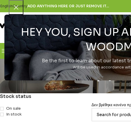
English
Country
ADD ANYTHING HERE OR JUST REMOVE IT…
HEY YOU, SIGN UP
SELECT CATEGORY
WOODM
Browse Categories
H Εταιρεία
Be the first to learn about our latest 
Ασύρματ
Will be used in accordance wi
Stock status
Δεν βρέθηκε κανένα προ
On sale
In stock