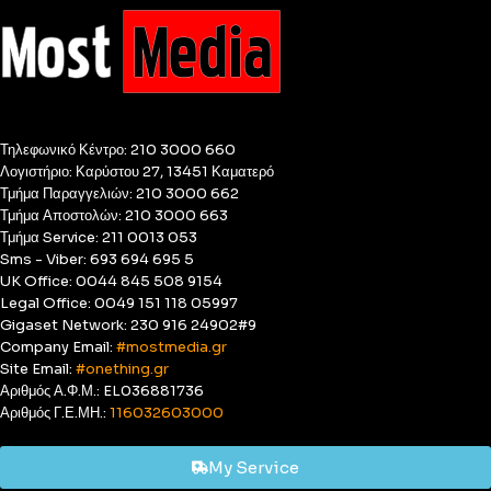
Τηλεφωνικό Κέντρο: 210 3000 660
Λογιστήριο: Καρύστου 27, 13451 Καματερό
Τμήμα Παραγγελιών: 210 3000 662
Τμήμα Αποστολών: 210 3000 663
Τμήμα Service: 211 0013 053
Sms - Viber: 693 694 695 5
UK Office: 0044 845 508 9154
Legal Office: 0049 151 118 05997
Gigaset Network: 230 916 24902#9
Company Email:
#mostmedia.gr
Site Email:
#onething.gr
Αριθμός Α.Φ.Μ.: EL036881736
Αριθμός Γ.Ε.ΜΗ.:
116032603000
My Service