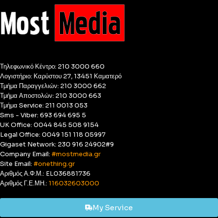
Τηλεφωνικό Κέντρο: 210 3000 660
Λογιστήριο: Καρύστου 27, 13451 Καματερό
Τμήμα Παραγγελιών: 210 3000 662
Τμήμα Αποστολών: 210 3000 663
Τμήμα Service: 211 0013 053
Sms - Viber: 693 694 695 5
UK Office: 0044 845 508 9154
Legal Office: 0049 151 118 05997
Gigaset Network: 230 916 24902#9
Company Email:
#mostmedia.gr
Site Email:
#onething.gr
Αριθμός Α.Φ.Μ.: EL036881736
Αριθμός Γ.Ε.ΜΗ.:
116032603000
My Service