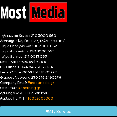
Τηλεφωνικό Κέντρο: 210 3000 660
Λογιστήριο: Καρύστου 27, 13451 Καματερό
Τμήμα Παραγγελιών: 210 3000 662
Τμήμα Αποστολών: 210 3000 663
Τμήμα Service: 211 0013 053
Sms - Viber: 693 694 695 5
UK Office: 0044 845 508 9154
Legal Office: 0049 151 118 05997
Gigaset Network: 230 916 24902#9
Company Email:
#mostmedia.gr
Site Email:
#onething.gr
Αριθμός Α.Φ.Μ.: EL036881736
Αριθμός Γ.Ε.ΜΗ.:
116032603000
My Service