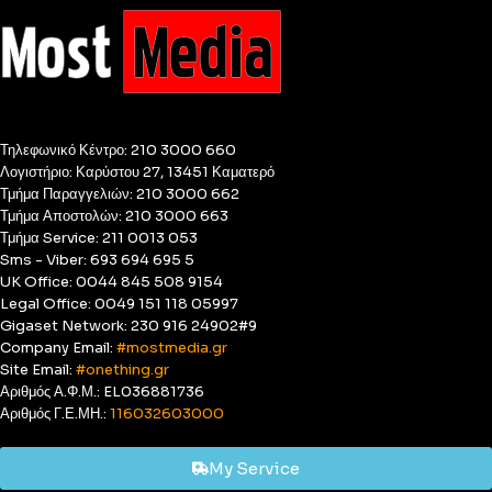
Τηλεφωνικό Κέντρο: 210 3000 660
Λογιστήριο: Καρύστου 27, 13451 Καματερό
Τμήμα Παραγγελιών: 210 3000 662
Τμήμα Αποστολών: 210 3000 663
Τμήμα Service: 211 0013 053
Sms - Viber: 693 694 695 5
UK Office: 0044 845 508 9154
Legal Office: 0049 151 118 05997
Gigaset Network: 230 916 24902#9
Company Email:
#mostmedia.gr
Site Email:
#onething.gr
Αριθμός Α.Φ.Μ.: EL036881736
Αριθμός Γ.Ε.ΜΗ.:
116032603000
My Service