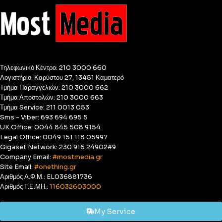
Τηλεφωνικό Κέντρο: 210 3000 660
Λογιστήριο: Καρύστου 27, 13451 Καματερό
Τμήμα Παραγγελιών: 210 3000 662
Τμήμα Αποστολών: 210 3000 663
Τμήμα Service: 211 0013 053
Sms - Viber: 693 694 695 5
UK Office: 0044 845 508 9154
Legal Office: 0049 151 118 05997
Gigaset Network: 230 916 24902#9
Company Email:
#mostmedia.gr
Site Email:
#onething.gr
Αριθμός Α.Φ.Μ.: EL036881736
Αριθμός Γ.Ε.ΜΗ.:
116032603000
My Service