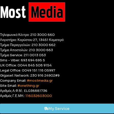
Τηλεφωνικό Κέντρο: 210 3000 660
Λογιστήριο: Καρύστου 27, 13451 Καματερό
Τμήμα Παραγγελιών: 210 3000 662
Τμήμα Αποστολών: 210 3000 663
Τμήμα Service: 211 0013 053
Sms - Viber: 693 694 695 5
UK Office: 0044 845 508 9154
Legal Office: 0049 151 118 05997
Gigaset Network: 230 916 24902#9
Company Email:
#mostmedia.gr
Site Email:
#onething.gr
Αριθμός Α.Φ.Μ.: EL036881736
Αριθμός Γ.Ε.ΜΗ.:
116032603000
My Service