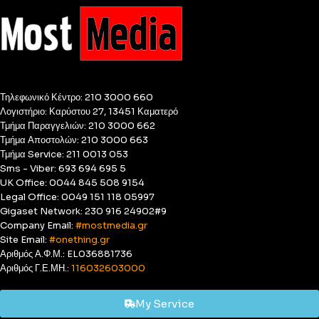
Τηλεφωνικό Κέντρο: 210 3000 660
Λογιστήριο: Καρύστου 27, 13451 Καματερό
Τμήμα Παραγγελιών: 210 3000 662
Τμήμα Αποστολών: 210 3000 663
Τμήμα Service: 211 0013 053
Sms - Viber: 693 694 695 5
UK Office: 0044 845 508 9154
Legal Office: 0049 151 118 05997
Gigaset Network: 230 916 24902#9
Company Email:
#mostmedia.gr
Site Email:
#onething.gr
Αριθμός Α.Φ.Μ.: EL036881736
Αριθμός Γ.Ε.ΜΗ.:
116032603000
My Service