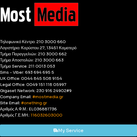
Τηλεφωνικό Κέντρο: 210 3000 660
Λογιστήριο: Καρύστου 27, 13451 Καματερό
Τμήμα Παραγγελιών: 210 3000 662
Τμήμα Αποστολών: 210 3000 663
Τμήμα Service: 211 0013 053
Sms - Viber: 693 694 695 5
UK Office: 0044 845 508 9154
Legal Office: 0049 151 118 05997
Gigaset Network: 230 916 24902#9
Company Email:
#mostmedia.gr
Site Email:
#onething.gr
Αριθμός Α.Φ.Μ.: EL036881736
Αριθμός Γ.Ε.ΜΗ.:
116032603000
My Service