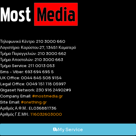
Τηλεφωνικό Κέντρο: 210 3000 660
Λογιστήριο: Καρύστου 27, 13451 Καματερό
Τμήμα Παραγγελιών: 210 3000 662
Τμήμα Αποστολών: 210 3000 663
Τμήμα Service: 211 0013 053
Sms - Viber: 693 694 695 5
UK Office: 0044 845 508 9154
Legal Office: 0049 151 118 05997
Gigaset Network: 230 916 24902#9
Company Email:
#mostmedia.gr
Site Email:
#onething.gr
Αριθμός Α.Φ.Μ.: EL036881736
Αριθμός Γ.Ε.ΜΗ.:
116032603000
My Service