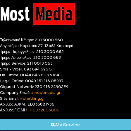
Τηλεφωνικό Κέντρο: 210 3000 660
Λογιστήριο: Καρύστου 27, 13451 Καματερό
Τμήμα Παραγγελιών: 210 3000 662
Τμήμα Αποστολών: 210 3000 663
Τμήμα Service: 211 0013 053
Sms - Viber: 693 694 695 5
UK Office: 0044 845 508 9154
Legal Office: 0049 151 118 05997
Gigaset Network: 230 916 24902#9
Company Email:
#mostmedia.gr
Site Email:
#onething.gr
Αριθμός Α.Φ.Μ.: EL036881736
Αριθμός Γ.Ε.ΜΗ.:
116032603000
My Service