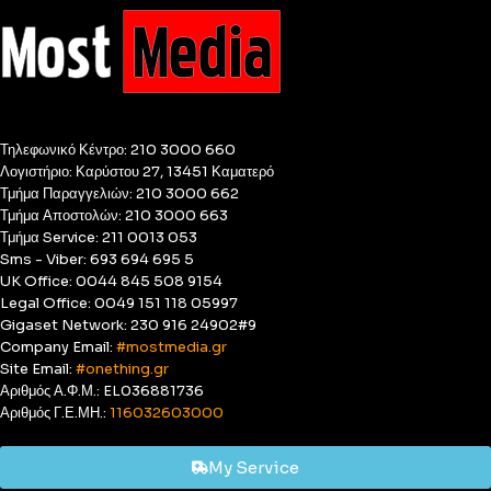
Τηλεφωνικό Κέντρο: 210 3000 660
Λογιστήριο: Καρύστου 27, 13451 Καματερό
Τμήμα Παραγγελιών: 210 3000 662
Τμήμα Αποστολών: 210 3000 663
Τμήμα Service: 211 0013 053
Sms - Viber: 693 694 695 5
UK Office: 0044 845 508 9154
Legal Office: 0049 151 118 05997
Gigaset Network: 230 916 24902#9
Company Email:
#mostmedia.gr
Site Email:
#onething.gr
Αριθμός Α.Φ.Μ.: EL036881736
Αριθμός Γ.Ε.ΜΗ.:
116032603000
My Service