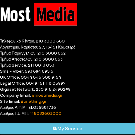
Τηλεφωνικό Κέντρο: 210 3000 660
Λογιστήριο: Καρύστου 27, 13451 Καματερό
Τμήμα Παραγγελιών: 210 3000 662
Τμήμα Αποστολών: 210 3000 663
Τμήμα Service: 211 0013 053
Sms - Viber: 693 694 695 5
UK Office: 0044 845 508 9154
Legal Office: 0049 151 118 05997
Gigaset Network: 230 916 24902#9
Company Email:
#mostmedia.gr
Site Email:
#onething.gr
Αριθμός Α.Φ.Μ.: EL036881736
Αριθμός Γ.Ε.ΜΗ.:
116032603000
My Service