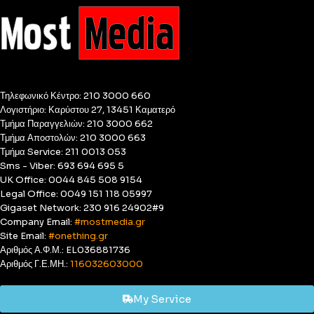
Τηλεφωνικό Κέντρο: 210 3000 660
Λογιστήριο: Καρύστου 27, 13451 Καματερό
Τμήμα Παραγγελιών: 210 3000 662
Τμήμα Αποστολών: 210 3000 663
Τμήμα Service: 211 0013 053
Sms - Viber: 693 694 695 5
UK Office: 0044 845 508 9154
Legal Office: 0049 151 118 05997
Gigaset Network: 230 916 24902#9
Company Email:
#mostmedia.gr
Site Email:
#onething.gr
Αριθμός Α.Φ.Μ.: EL036881736
Αριθμός Γ.Ε.ΜΗ.:
116032603000
My Service