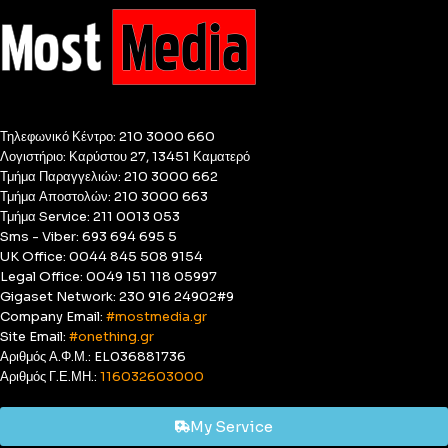
Τηλεφωνικό Κέντρο: 210 3000 660
Λογιστήριο: Καρύστου 27, 13451 Καματερό
Τμήμα Παραγγελιών: 210 3000 662
Τμήμα Αποστολών: 210 3000 663
Τμήμα Service: 211 0013 053
Sms - Viber: 693 694 695 5
UK Office: 0044 845 508 9154
Legal Office: 0049 151 118 05997
Gigaset Network: 230 916 24902#9
Company Email:
#mostmedia.gr
Site Email:
#onething.gr
Αριθμός Α.Φ.Μ.: EL036881736
Αριθμός Γ.Ε.ΜΗ.:
116032603000
My Service