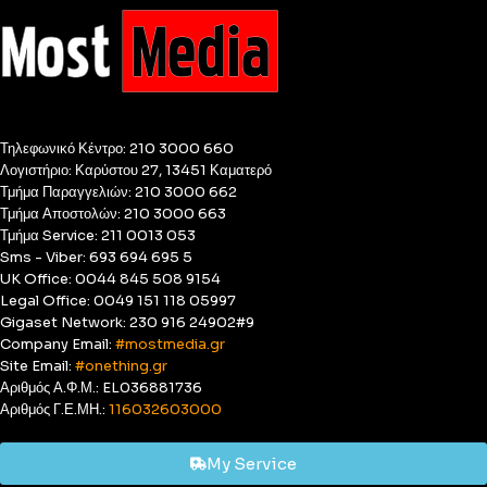
Τηλεφωνικό Κέντρο: 210 3000 660
Λογιστήριο: Καρύστου 27, 13451 Καματερό
Τμήμα Παραγγελιών: 210 3000 662
Τμήμα Αποστολών: 210 3000 663
Τμήμα Service: 211 0013 053
Sms - Viber: 693 694 695 5
UK Office: 0044 845 508 9154
Legal Office: 0049 151 118 05997
Gigaset Network: 230 916 24902#9
Company Email:
#mostmedia.gr
Site Email:
#onething.gr
Αριθμός Α.Φ.Μ.: EL036881736
Αριθμός Γ.Ε.ΜΗ.:
116032603000
My Service