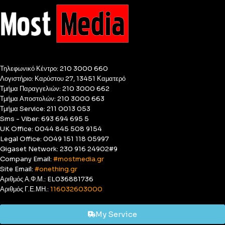
Τηλεφωνικό Κέντρο: 210 3000 660
Λογιστήριο: Καρύστου 27, 13451 Καματερό
Τμήμα Παραγγελιών: 210 3000 662
Τμήμα Αποστολών: 210 3000 663
Τμήμα Service: 211 0013 053
Sms - Viber: 693 694 695 5
UK Office: 0044 845 508 9154
Legal Office: 0049 151 118 05997
Gigaset Network: 230 916 24902#9
Company Email:
#mostmedia.gr
Site Email:
#onething.gr
Αριθμός Α.Φ.Μ.: EL036881736
Αριθμός Γ.Ε.ΜΗ.:
116032603000
My Service