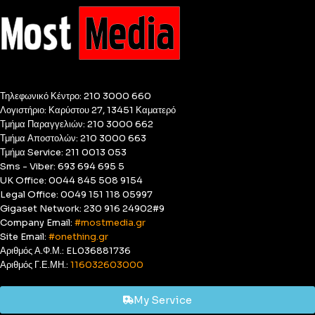
Τηλεφωνικό Κέντρο: 210 3000 660
Λογιστήριο: Καρύστου 27, 13451 Καματερό
Τμήμα Παραγγελιών: 210 3000 662
Τμήμα Αποστολών: 210 3000 663
Τμήμα Service: 211 0013 053
Sms - Viber: 693 694 695 5
UK Office: 0044 845 508 9154
Legal Office: 0049 151 118 05997
Gigaset Network: 230 916 24902#9
Company Email:
#mostmedia.gr
Site Email:
#onething.gr
Αριθμός Α.Φ.Μ.: EL036881736
Αριθμός Γ.Ε.ΜΗ.:
116032603000
My Service