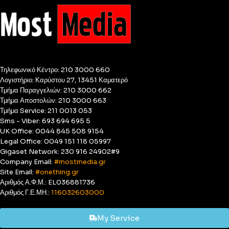
Τηλεφωνικό Κέντρο: 210 3000 660
Λογιστήριο: Καρύστου 27, 13451 Καματερό
Τμήμα Παραγγελιών: 210 3000 662
Τμήμα Αποστολών: 210 3000 663
Τμήμα Service: 211 0013 053
Sms - Viber: 693 694 695 5
UK Office: 0044 845 508 9154
Legal Office: 0049 151 118 05997
Gigaset Network: 230 916 24902#9
Company Email:
#mostmedia.gr
Site Email:
#onething.gr
Αριθμός Α.Φ.Μ.: EL036881736
Αριθμός Γ.Ε.ΜΗ.:
116032603000
My Service