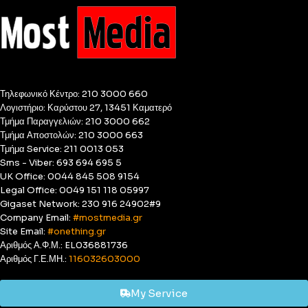
Τηλεφωνικό Κέντρο: 210 3000 660
Λογιστήριο: Καρύστου 27, 13451 Καματερό
Τμήμα Παραγγελιών: 210 3000 662
Τμήμα Αποστολών: 210 3000 663
Τμήμα Service: 211 0013 053
Sms - Viber: 693 694 695 5
UK Office: 0044 845 508 9154
Legal Office: 0049 151 118 05997
Gigaset Network: 230 916 24902#9
Company Email:
#mostmedia.gr
Site Email:
#onething.gr
Αριθμός Α.Φ.Μ.: EL036881736
Αριθμός Γ.Ε.ΜΗ.:
116032603000
My Service