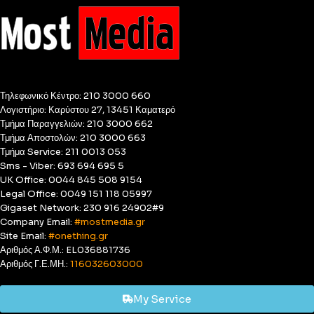
Τηλεφωνικό Κέντρο: 210 3000 660
Λογιστήριο: Καρύστου 27, 13451 Καματερό
Τμήμα Παραγγελιών: 210 3000 662
Τμήμα Αποστολών: 210 3000 663
Τμήμα Service: 211 0013 053
Sms - Viber: 693 694 695 5
UK Office: 0044 845 508 9154
Legal Office: 0049 151 118 05997
Gigaset Network: 230 916 24902#9
Company Email:
#mostmedia.gr
Site Email:
#onething.gr
Αριθμός Α.Φ.Μ.: EL036881736
Αριθμός Γ.Ε.ΜΗ.:
116032603000
My Service