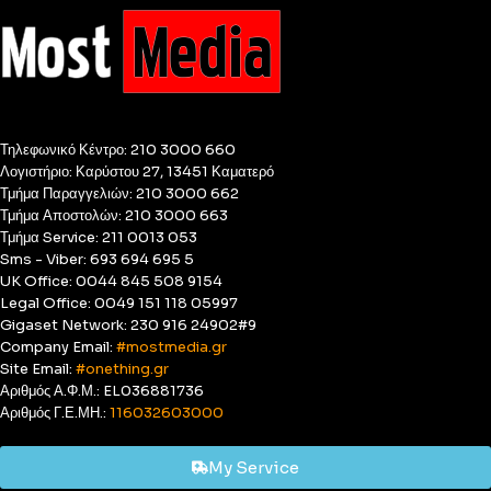
Τηλεφωνικό Κέντρο: 210 3000 660
Λογιστήριο: Καρύστου 27, 13451 Καματερό
Τμήμα Παραγγελιών: 210 3000 662
Τμήμα Αποστολών: 210 3000 663
Τμήμα Service: 211 0013 053
Sms - Viber: 693 694 695 5
UK Office: 0044 845 508 9154
Legal Office: 0049 151 118 05997
Gigaset Network: 230 916 24902#9
Company Email:
#mostmedia.gr
Site Email:
#onething.gr
Αριθμός Α.Φ.Μ.: EL036881736
Αριθμός Γ.Ε.ΜΗ.:
116032603000
My Service