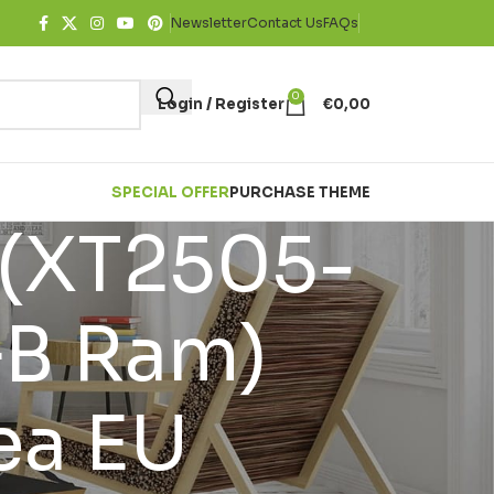
Newsletter
Contact Us
FAQs
0
Login / Register
€
0,00
SPECIAL OFFER
PURCHASE THEME
 (XT2505-
GB Ram)
ea EU