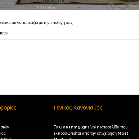
ΤΕΧΝΟΛΟΓΊΑ
1 Product
ϊόν που να ταιριάζει με την επιλογή σας.
φορίες
Γενικός Κανονισμός
εσιών
Το
OneThing.gr
είναι η ιστοσελίδα που
ίας
εκπροσωπείται από την επιχείρηση
Most