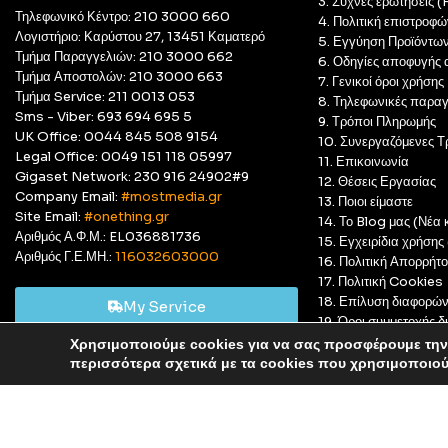
3. Συχνές ερωτήσεις 
Τηλεφωνικό Κέντρο: 210 3000 660
4. Πολιτική επιστροφώ
Λογιστήριο: Καρύστου 27, 13451 Καματερό
5. Εγγύηση Προϊόντω
Τμήμα Παραγγελιών: 210 3000 662
6. Οδηγίες αποφυγής 
Τμήμα Αποστολών: 210 3000 663
7. Γενικοί όροι χρήσης
Τμήμα Service: 211 0013 053
8. Τηλεφωνικές παραγ
Sms - Viber: 693 694 695 5
9. Τρόποι Πληρωμής
UK Office: 0044 845 508 9154
10. Συνεργαζόμενες Τ
Legal Office: 0049 151 118 05997
11. Επικοινωνία
Gigaset Network: 230 916 24902#9
12. Θέσεις Εργασίας
Company Email:
#mostmedia.gr
13. Ποιοι είμαστε
Site Email:
#onething.gr
14. Το Blog μας (Νέα κ
Αριθμός Α.Φ.Μ.: EL036881736
15. Εγχειρίδια χρήση
Αριθμός Γ.Ε.ΜΗ.:
116032603000
16. Πολιτική Απορρήτ
17. Πολιτική Cookies
18. Επίλυση διαφορώ
My Service
19. Όροι συμμετοχής
20. GDPR Complian
Χρησιμοποιούμε cookies για να σας προσφέρουμε την 
Αυτό είναι ένα δοκιμαστικό κατάστημα για δοκιμαστικούς σκ
περισσότερα σχετικά με τα cookies που χρησιμοποιο
© Most Media 2011 - 2025, All rights reserved