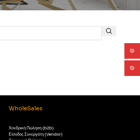
WholeSales
Χονδρική Πώληση (b2b)
Είσοδος Συνεργάτη (Vendor)