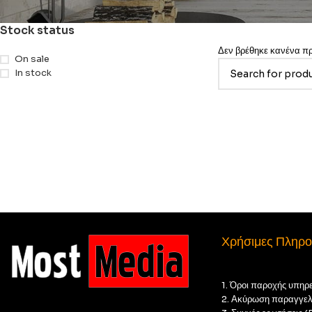
Stock status
Δεν βρέθηκε κανένα προ
On sale
In stock
Χρήσιμες Πληρο
1. Όροι παροχής υπηρ
2. Ακύρωση παραγγελ