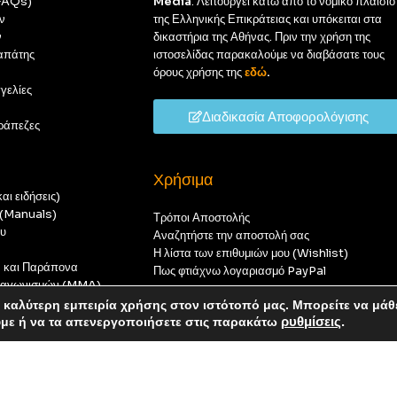
(FAQs)
Media
. Λειτουργεί κάτω από το νομικό πλαίσιο
ν
της Ελληνικής Επικράτειας και υπόκειται στα
ν
δικαστήρια της Αθήνας. Πριν την χρήση της
απάτης
ιστοσελίδας παρακαλούμε να διαβάσατε τους
όρους χρήσης της
εδώ
.
γελίες
Διαδικασία Αποφορολόγισης
ράπεζες
Χρήσιμα
αι ειδήσεις)
ς (Manuals)
Τρόποι Αποστολής
ου
Αναζητήστε την αποστολή σας
Η λίστα των επιθυμιών μου (Wishlist)
ν και Παράπονα
Πως φτιάχνω λογαριασμό PayPal
 διαγωνισμών (MMA)
t
καλύτερη εμπειρία χρήσης στον ιστότοπό μας. Μπορείτε να μάθ
οπούς — καμία παραγγελία δεν θα ολοκληρωθεί.
ύμε ή να τα απενεργοποιήσετε στις παρακάτω
ρυθμίσεις
.