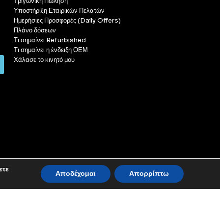
Τριγωνική Πώληση
Υποστήριξη Εταιρικών Πελατών
Ημερήσιες Προσφορές (Daily Offers)
Πλάνο δόσεων
Τι σημαίνει Refurbished
Τι σημαίνει η ένδειξη ΟΕΜ
Χάλασε το κινητό μου
ετε
Αποδέχομαι
Απορρίπτω