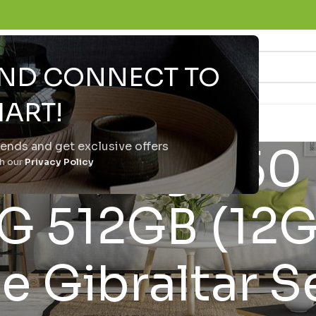
 AND CONNECT TO
ART!
trends and get exclusive offers
oto Edge 60
th our
Privacy Policy
5G 512GB (12
e Gibraltar S