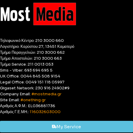
Τηλεφωνικό Κέντρο: 210 3000 660
Λογιστήριο: Καρύστου 27, 13451 Καματερό
Τμήμα Παραγγελιών: 210 3000 662
Τμήμα Αποστολών: 210 3000 663
Τμήμα Service: 211 0013 053
Sms - Viber: 693 694 695 5
UK Office: 0044 845 508 9154
Legal Office: 0049 151 118 05997
Gigaset Network: 230 916 24902#9
Company Email:
#mostmedia.gr
Site Email:
#onething.gr
Αριθμός Α.Φ.Μ.: EL036881736
Αριθμός Γ.Ε.ΜΗ.:
116032603000
My Service