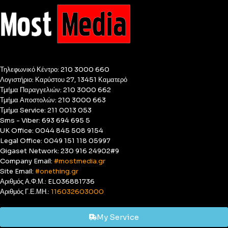
Τηλεφωνικό Κέντρο: 210 3000 660
Λογιστήριο: Καρύστου 27, 13451 Καματερό
Τμήμα Παραγγελιών: 210 3000 662
Τμήμα Αποστολών: 210 3000 663
Τμήμα Service: 211 0013 053
Sms - Viber: 693 694 695 5
UK Office: 0044 845 508 9154
Legal Office: 0049 151 118 05997
Gigaset Network: 230 916 24902#9
Company Email:
#mostmedia.gr
Site Email:
#onething.gr
Αριθμός Α.Φ.Μ.: EL036881736
Αριθμός Γ.Ε.ΜΗ.:
116032603000
My Service