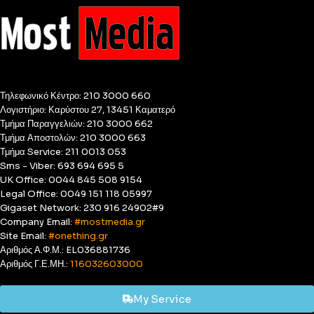
Τηλεφωνικό Κέντρο: 210 3000 660
Λογιστήριο: Καρύστου 27, 13451 Καματερό
Τμήμα Παραγγελιών: 210 3000 662
Τμήμα Αποστολών: 210 3000 663
Τμήμα Service: 211 0013 053
Sms - Viber: 693 694 695 5
UK Office: 0044 845 508 9154
Legal Office: 0049 151 118 05997
Gigaset Network: 230 916 24902#9
Company Email:
#mostmedia.gr
Site Email:
#onething.gr
Αριθμός Α.Φ.Μ.: EL036881736
Αριθμός Γ.Ε.ΜΗ.:
116032603000
My Service