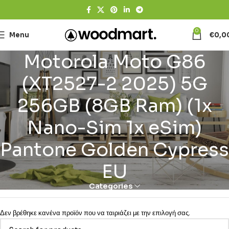
0
Menu
€
0,0
Motorola Moto G86
(XT2527-2 2025) 5G
256GB (8GB Ram) (1x
Nano-Sim 1x eSim)
Pantone Golden Cypress
EU
Categories
Δεν βρέθηκε κανένα προϊόν που να ταιριάζει με την επιλογή σας.