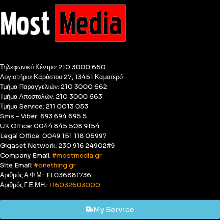
Τηλεφωνικό Κέντρο: 210 3000 660
Λογιστήριο: Καρύστου 27, 13451 Καματερό
Τμήμα Παραγγελιών: 210 3000 662
Τμήμα Αποστολών: 210 3000 663
Τμήμα Service: 211 0013 053
Sms - Viber: 693 694 695 5
UK Office: 0044 845 508 9154
Legal Office: 0049 151 118 05997
Gigaset Network: 230 916 24902#9
Company Email:
#mostmedia.gr
Site Email:
#onething.gr
Αριθμός Α.Φ.Μ.: EL036881736
Αριθμός Γ.Ε.ΜΗ.:
116032603000
My Service