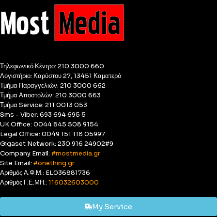
Τηλεφωνικό Κέντρο: 210 3000 660
Λογιστήριο: Καρύστου 27, 13451 Καματερό
Τμήμα Παραγγελιών: 210 3000 662
Τμήμα Αποστολών: 210 3000 663
Τμήμα Service: 211 0013 053
Sms - Viber: 693 694 695 5
UK Office: 0044 845 508 9154
Legal Office: 0049 151 118 05997
Gigaset Network: 230 916 24902#9
Company Email:
#mostmedia.gr
Site Email:
#onething.gr
Αριθμός Α.Φ.Μ.: EL036881736
Αριθμός Γ.Ε.ΜΗ.:
116032603000
My Service