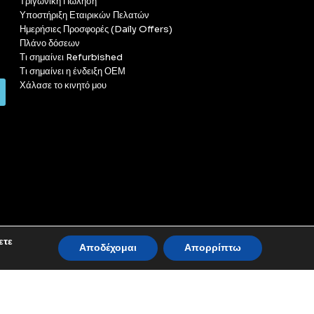
Τριγωνική Πώληση
Υποστήριξη Εταιρικών Πελατών
Ημερήσιες Προσφορές (Daily Offers)
Πλάνο δόσεων
Τι σημαίνει Refurbished
Τι σημαίνει η ένδειξη ΟΕΜ
Χάλασε το κινητό μου
ετε
Αποδέχομαι
Απορρίπτω