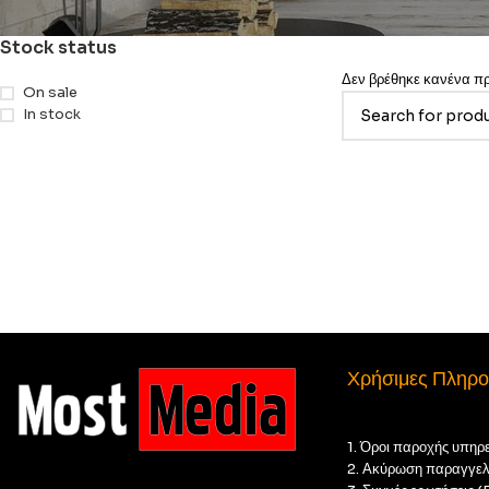
Stock status
Δεν βρέθηκε κανένα προ
On sale
In stock
Χρήσιμες Πληρο
1. Όροι παροχής υπηρ
2. Ακύρωση παραγγελ