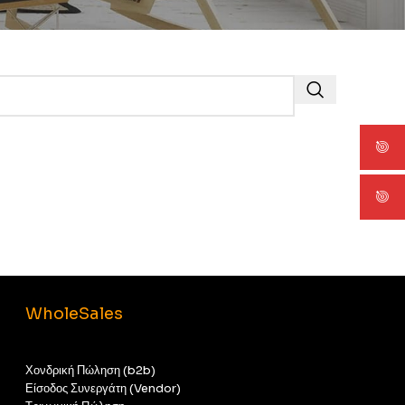
WholeSales
Χονδρική Πώληση (b2b)
Είσοδος Συνεργάτη (Vendor)