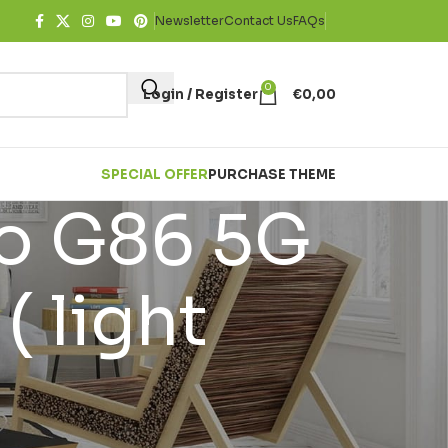
Newsletter
Contact Us
FAQs
0
Login / Register
€
0,00
SPECIAL OFFER
PURCHASE THEME
o G86 5G
 light