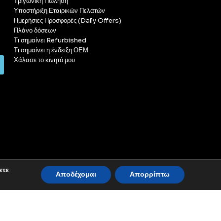
Τριγωνική Πώληση
Υποστήριξη Εταιρικών Πελατών
Ημερήσιες Προσφορές (Daily Offers)
Πλάνο δόσεων
Τι σημαίνει Refurbished
Τι σημαίνει η ένδειξη ΟΕΜ
Χάλασε το κινητό μου
ετε
Αποδέχομαι
Απορρίπτω