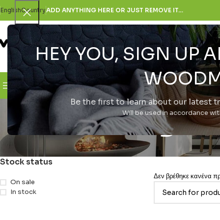
English
Country
ADD ANYTHING HERE OR JUST REMOVE IT…
HEY YOU, SIGN UP
SELECT CATEGORY
WOODM
Browse Categories
H Εταιρεία
Be the first to learn about our latest 
Nothing Wa
Will be used in accordance wi
Stock status
Δεν βρέθηκε κανένα προ
On sale
In stock