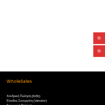
WholeSales
Χονδρική Πώληση (b2b)
Είσοδος Συνεργάτη (Vendor)