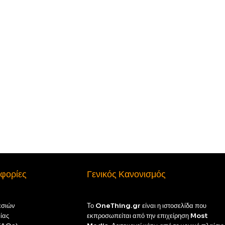
φορίες
Γενικός Κανονισμός
εσιών
Το
OneThing.gr
είναι η ιστοσελίδα που
ίας
εκπροσωπείται από την επιχείρηση
Most