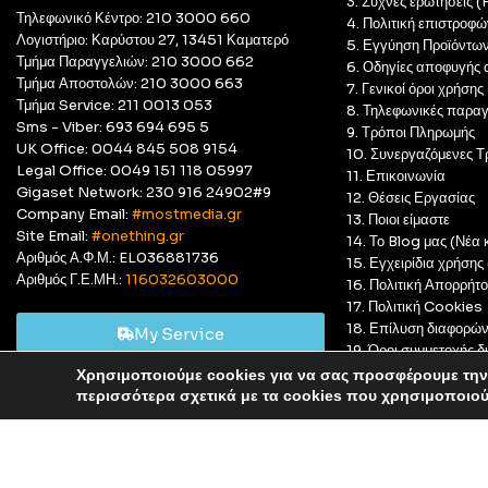
3. Συχνές ερωτήσεις 
Τηλεφωνικό Κέντρο: 210 3000 660
4. Πολιτική επιστροφώ
Λογιστήριο: Καρύστου 27, 13451 Καματερό
5. Εγγύηση Προϊόντω
Τμήμα Παραγγελιών: 210 3000 662
6. Οδηγίες αποφυγής 
Τμήμα Αποστολών: 210 3000 663
7. Γενικοί όροι χρήσης
Τμήμα Service: 211 0013 053
8. Τηλεφωνικές παραγ
Sms - Viber: 693 694 695 5
9. Τρόποι Πληρωμής
UK Office: 0044 845 508 9154
10. Συνεργαζόμενες Τ
Legal Office: 0049 151 118 05997
11. Επικοινωνία
Gigaset Network: 230 916 24902#9
12. Θέσεις Εργασίας
Company Email:
#mostmedia.gr
13. Ποιοι είμαστε
Site Email:
#onething.gr
14. Το Blog μας (Νέα κ
Αριθμός Α.Φ.Μ.: EL036881736
15. Εγχειρίδια χρήση
Αριθμός Γ.Ε.ΜΗ.:
116032603000
16. Πολιτική Απορρήτ
17. Πολιτική Cookies
18. Επίλυση διαφορώ
My Service
19. Όροι συμμετοχής
20. GDPR Complian
Χρησιμοποιούμε cookies για να σας προσφέρουμε την 
Αυτό είναι ένα δοκιμαστικό κατάστημα για δοκιμαστικούς σκ
περισσότερα σχετικά με τα cookies που χρησιμοποιο
© Most Media 2011 - 2025, All rights reserved