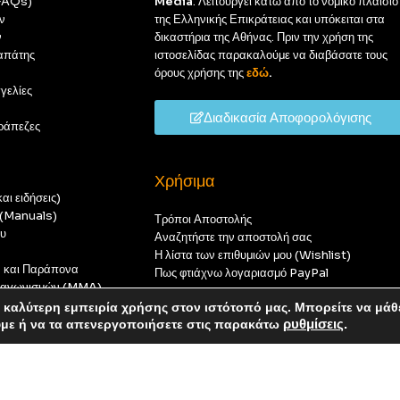
(FAQs)
Media
. Λειτουργεί κάτω από το νομικό πλαίσιο
ν
της Ελληνικής Επικράτειας και υπόκειται στα
ν
δικαστήρια της Αθήνας. Πριν την χρήση της
απάτης
ιστοσελίδας παρακαλούμε να διαβάσατε τους
όρους χρήσης της
εδώ
.
γελίες
Διαδικασία Αποφορολόγισης
ράπεζες
Χρήσιμα
αι ειδήσεις)
ς (Manuals)
Τρόποι Αποστολής
ου
Αναζητήστε την αποστολή σας
Η λίστα των επιθυμιών μου (Wishlist)
ν και Παράπονα
Πως φτιάχνω λογαριασμό PayPal
 διαγωνισμών (MMA)
t
καλύτερη εμπειρία χρήσης στον ιστότοπό μας. Μπορείτε να μάθ
οπούς — καμία παραγγελία δεν θα ολοκληρωθεί.
ύμε ή να τα απενεργοποιήσετε στις παρακάτω
ρυθμίσεις
.