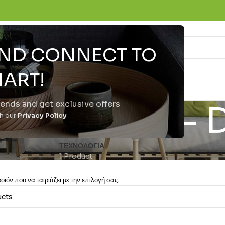
 AND CONNECT TO
ART!
trends and get exclusive offers
tch 3 Pro - 
th our
Privacy Policy
ΤΕΧΝΟΛΟΓΊΑ
1 Product
ϊόν που να ταιριάζει με την επιλογή σας.